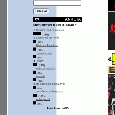
ANKETA
Který český film se Vám líbí nejvíce?
::
Jáchyme, hoď ho do stroje
(23%)
::
S tebou mě baví svět
(8%)
::
Pěnička a Paraplíčko
(8%)
::
Osada Havranů
(8%)
::
Pelíšky
(11%)
::
Krakonoš a lyžníci
(8%)
::
Pupendo
(8%)
::
Jak básníkům chutná život
(8%)
::
Vesničko má středisková
(10%)
::
Vrchní prchni
(8%)
Počet hlasů: 46975