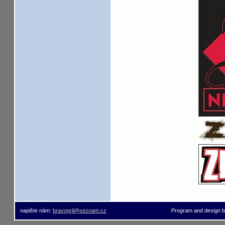
napište nám:
bravogril@seznam.cz
Program and design 