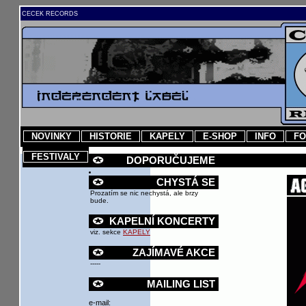
CECEK RECORDS
NOVINKY
HISTORIE
KAPELY
E-SHOP
INFO
FO
FESTIVALY
DOPORUČUJEME
CHYSTÁ SE
Prozatím se nic nechystá, ale brzy
bude.
KAPELNÍ KONCERTY
viz. sekce
KAPELY
ZAJÍMAVÉ AKCE
-----
MAILING LIST
e-mail: