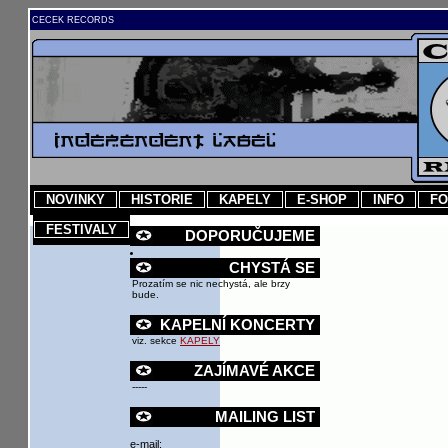
CECEK RECORDS
NOVINKY
HISTORIE
KAPELY
E-SHOP
INFO
FO
FESTIVALY
DOPORUČUJEME
CHYSTÁ SE
Prozatím se nic nechystá, ale brzy
bude.
KAPELNÍ KONCERTY
viz. sekce
KAPELY
ZAJÍMAVÉ AKCE
-----
MAILING LIST
e-mail: