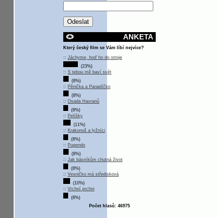
ANKETA
Který český film se Vám líbí nejvíce?
::
Jáchyme, hoď ho do stroje
(23%)
::
S tebou mě baví svět
(8%)
::
Pěnička a Paraplíčko
(8%)
::
Osada Havranů
(8%)
::
Pelíšky
(11%)
::
Krakonoš a lyžníci
(8%)
::
Pupendo
(8%)
::
Jak básníkům chutná život
(8%)
::
Vesničko má středisková
(10%)
::
Vrchní prchni
(8%)
Počet hlasů: 46975