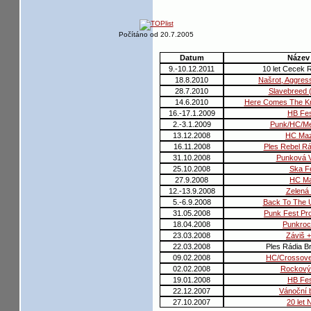
Počítáno od 20.7.2005
Datum
Název
9.-10.12.2011
10 let Cecek 
18.8.2010
Našrot, Aggress
28.7.2010
Slavebreed (
14.6.2010
Here Comes The Kra
16.-17.1.2009
HB Fes
2.-3.1.2009
Punk/HC/Me
13.12.2008
HC Maz
16.11.2008
Ples Rebel Rá
31.10.2008
Punková 
25.10.2008
Ska F
27.9.2008
HC M
12.-13.9.2008
Zelená 
5.-6.9.2008
Back To The 
31.05.2008
Punk Fest Pro
18.04.2008
Punkroc
23.03.2008
Záviš 
22.03.2008
Ples Rádia B
09.02.2008
HC/Crossove
02.02.2008
Rockový
19.01.2008
HB Fes
22.12.2007
Vánoční 
27.10.2007
20 let 